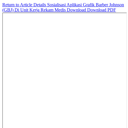
Return to Article Details
Sosialisasi Aplikasi Grafik Barber Johnson
(GBJ) Di Unit Kerja Rekam Medis
Download
Download PDF