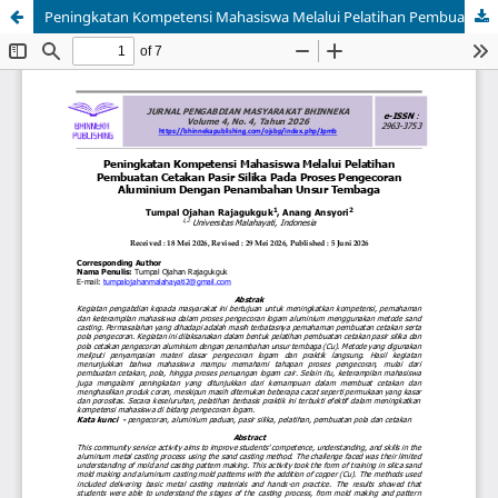
Peningkatan Kompetensi Mahasiswa Melalui Pelatihan Pembuatan Cetakan Pasir Silika Pada Proses Pengecoran Aluminium Dengan Penambahan Unsur Tembaga