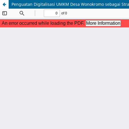
Penguatan Digitalisasi UMKM Desa Wonokromo sebagai Str