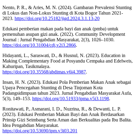
Nento, P. R., & Aries, M. N. (2024). Gambaran Prevalensi Stunting
di Lokus dan Non-Lokus Stunting di Kota Bogor Tahun 2021-
2023.
https://doi.org/10.25182/jigd.2024.3.1.13-20
Edukasi pemberian makan pada bayi dan anak (pmba) untuk
pemenuhan asupan gizi anak. (2022). Community Development
Journal : Jurnal Pengabdian Masyarakat, 2(3), 1026–1030.
https://doi.org/10.31004/cdj.v2i3.2866
.
Hidayanti, L., Saraswati, D., & Husnul, N. (2023). Education in
Making Complementary Food at Posyandu Cempaka and Edelweis,
Kahuripan, Tasikmalaya.
https://doi.org/10.35568/abdimas.v6i4.3987
.
Insan, H. N. (2023). Edukasi Pola Pemberian Makan Anak sebagai
Upaya Pencegahan Stunting di Desa Tinjoman Kota
Padangsidimpuan tahun 2023. Jurnal Pengabdian Masyarakat Aufa,
5(3), 149–153.
https://doi.org/10.51933/jpma.v5i3.1198
.
Ronitawati, P., Asmarani, I. D., Nuzrina, R., & Dewanti, L. P.
(2023). Edukasi Pemberian Makan Bayi dan Anak Berdasarkan
Prinsip Gizi Seimbang Serta Aman dan Berkualitas pada Ibu Balita.
Idea Pengabdian Masyarakat.
https://doi.org/10.53690/ipm.v3i03.201