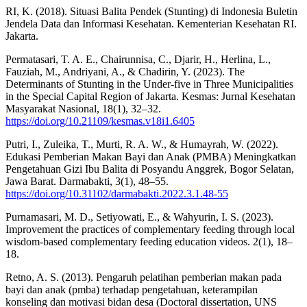
RI, K. (2018). Situasi Balita Pendek (Stunting) di Indonesia Buletin
Jendela Data dan Informasi Kesehatan. Kementerian Kesehatan RI.
Jakarta.
Permatasari, T. A. E., Chairunnisa, C., Djarir, H., Herlina, L.,
Fauziah, M., Andriyani, A., & Chadirin, Y. (2023). The
Determinants of Stunting in the Under-five in Three Municipalities
in the Special Capital Region of Jakarta. Kesmas: Jurnal Kesehatan
Masyarakat Nasional, 18(1), 32–32.
https://doi.org/10.21109/kesmas.v18i1.6405
Putri, I., Zuleika, T., Murti, R. A. W., & Humayrah, W. (2022).
Edukasi Pemberian Makan Bayi dan Anak (PMBA) Meningkatkan
Pengetahuan Gizi Ibu Balita di Posyandu Anggrek, Bogor Selatan,
Jawa Barat. Darmabakti, 3(1), 48–55.
https://doi.org/10.31102/darmabakti.2022.3.1.48-55
Purnamasari, M. D., Setiyowati, E., & Wahyurin, I. S. (2023).
Improvement the practices of complementary feeding through local
wisdom-based complementary feeding education videos. 2(1), 18–
18.
Retno, A. S. (2013). Pengaruh pelatihan pemberian makan pada
bayi dan anak (pmba) terhadap pengetahuan, keterampilan
konseling dan motivasi bidan desa (Doctoral dissertation, UNS