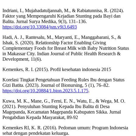
Indriani, I., Mujahadatuljannah, M., & Rabiatunnisa, R. (2024).
Faktor yang Mempengaruhi Kejadian Stunting pada Bayi dan
Balita. Jurnal Surya Medika, 9(3), 131–136.
https://doi.org/10.33084/jsm.v9i3.6493
Hadi, A. J., Rantesalu, M., Maryanti, E., Manggabarani, S., &
Ishak, S. (2020). Relationship Factor Enabling Giving
Complementary Foods for Breast Milk with Baby Nutrition Status
in Makassar City. Indian Journal of Public Health Research &
Development, 11(6).
Kemenkes, R. I. (2015). Profil kesehatan indonesia 2015
Korelasi Tingkat Pengetahuan Feeding Rules Ibu dengan Status
Gizi Batita. (2023). Journal of Bionursing, 5 (1), 76–82.
https://doi.org/10.20884/1.bion.2023.5.1.175
.
Kuwa, M. K., Mane, G., Ferni, E. N., Watu, E., & Wega, M. O.
(2021). Penyuluhan Stunting Kepada Ibu Balita di Desa
Magepanda, Kecamatan Magepanda Kabupaten Sikka. Jurnal
Pengabdian Kepada Masyarakat, 89-92
Kemenkes RI, K. R. (2016). Pedoman umum: Program Indonesia
sehat dengan pendekatan keluarga.