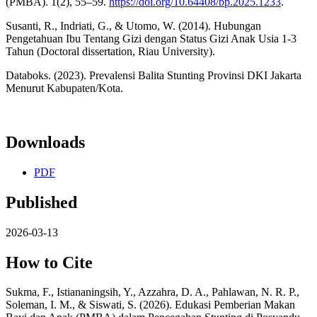
(PMBA). 1(2), 55–59.
https://doi.org/10.64408/bp.2025.1233
.
Susanti, R., Indriati, G., & Utomo, W. (2014). Hubungan
Pengetahuan Ibu Tentang Gizi dengan Status Gizi Anak Usia 1-3
Tahun (Doctoral dissertation, Riau University).
Databoks. (2023). Prevalensi Balita Stunting Provinsi DKI Jakarta
Menurut Kabupaten/Kota.
Downloads
PDF
Published
2026-03-13
How to Cite
Sukma, F., Istiananingsih, Y., Azzahra, D. A., Pahlawan, N. R. P.,
Soleman, I. M., & Siswati, S. (2026). Edukasi Pemberian Makan