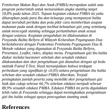
Pemberian Makan Bayi dan Anak (PMBA) merupakan salah satu
program pemerintah untuk menurunkan angka stunting target
18,8% pada tahun 2025. Tujuan kegiatan edukasi PMBA ini yaitu
diharapkan pada para ibu dan keluarga yang mempunyai balita
dapat merubah perilaku dan pola pikir cara memberikan asupan
makanan pada anak dengan melihat kebutuhan gizi yang seimbang
untuk mencegah stunting sehingga pertumbuhan anak sesuai
dengan usianya. Kegiatan pengabdian ini dilaksanakan di
Posyandu Balita Bellyra di Wilayah Kelurahan Pegangsaan Dua
berkolaborasi dengan Puskesmas Pembantu Pegangsaan Dua B.
Metode edukasi yang digunakan di Posyandu Balita Bellyra,
Presentasi, Leaflet, video, display menu. Pengetahuan gizi ibu balita
diukur melalui kuesioner sebelum dan sesudah edukasi
dilaksanakan dan skor pengetahuan gizi dianalisis dengan uji beda
statistik Paired T-Test. Hasil menunjukkan bahwa terdapat
perbedaan yang signifikan (p ≤0,05) antara pengetahuan ibu balita
sebelum dan sesudah edukasi PMBA diberikan. Terjadi
peningkatan jumlah peserta yang memiliki skor pengetahuan gizi
baik dan cukup sebesar 66,7% sebelum edukasi menjadi sebesar
88,9% sesudah edukasi PMBA. Edukasi PMBA ini perlu digalakkan
lebih rutin di Posyandu sehingga dapat meningkatkan pengetahuan
gizi ibu balita sebagai upaya pencegahan stunting anak.
References