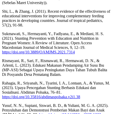
(Sebelas Maret University)).
Shi, L., & Zhang, J. (2011). Recent evidence of the effectiveness of
educational interventions for improving complementary feeding
practices in developing countries. Journal of tropical pediatrics,
57(2), 91-98.
Sukmawati, S., Hermayanti, Y., Fadlyana, E., & Mediani, H. S.
(2021). Stunting Prevention with Education and Nutrition in
Pregnant Women: A Review of Literature. Open Access
Macedonian Journal of Medical Sciences, 9, 12–19.
https://doi.org/10.3889/OAMJMS.2021.7314
Rismayani, R., Sari, F., Rismawati, R., Hermawati, D. N., &
Arlenti, L. (2023). Edukasi Makanan Pendamping Air Susu Ibu
(MP-ASI) Sebagai Upaya Peningkatan Daya Tahan Tubuh Balita
Di Posyandu Desa Pematang Balam.
Rahagia, R., Sriyanah, N., Tyarini, I. A., Lontaan, A., & Yunus, M.
(2023). Upaya Pencegahan Stunting Berbasis Edukasi dan
Sosialisasi. Abdimas Polsaka, 76–81.
https://doi.org/10.35816/abdimaspolsaka.v2i1.38
Yusuf, N. N., Supiani, Siswari, B. D., & Yuliani, M. G. A. (2025).
Penyuluhan dan Demonstrasi Pemberian Makan Bayi dan Anak