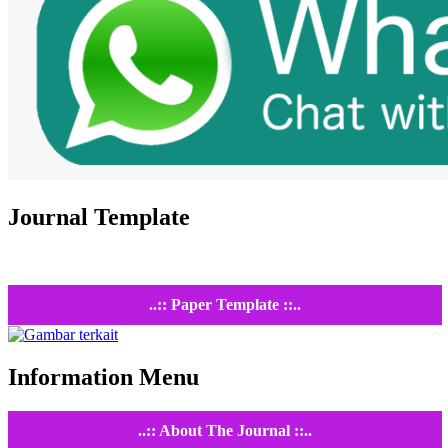
Journal Template
..:: Paper Template ::..
Information Menu
..:: About The Journal ::..