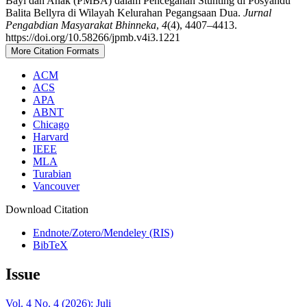
Bayi dan Anak (PMBA) dalam Pencegahan Stunting di Posyandu
Balita Bellyra di Wilayah Kelurahan Pegangsaan Dua.
Jurnal
Pengabdian Masyarakat Bhinneka
,
4
(4), 4407–4413.
https://doi.org/10.58266/jpmb.v4i3.1221
More Citation Formats
ACM
ACS
APA
ABNT
Chicago
Harvard
IEEE
MLA
Turabian
Vancouver
Download Citation
Endnote/Zotero/Mendeley (RIS)
BibTeX
Issue
Vol. 4 No. 4 (2026): Juli