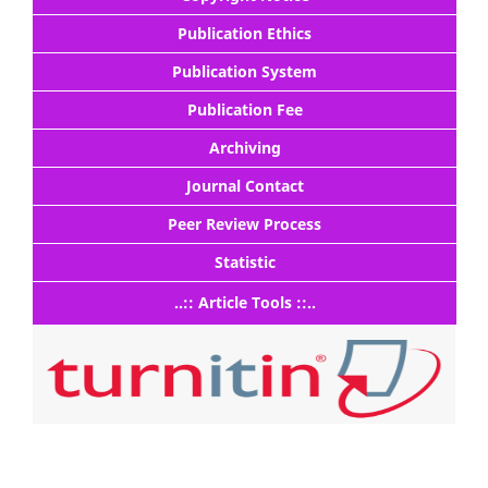
Publication Ethics
Publication System
Publication Fee
Archiving
Journal Contact
Peer Review Process
Statistic
..:: Article Tools ::..