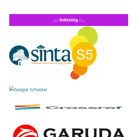
..:: Indexing ::..