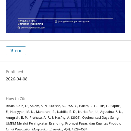
PDF
Published
2026-04-08
How to Cite
Rizalalludin, D., Salam, S. N., Sutisna, S., PAA, Y., Hakim, R. L., Lilis, L., Sapitri,
E., Naqiyyah, M. N., Maharani, R., Nabilla, R. D., Nurlatifah, U., Agustina, F. N.,
Anugrah, B. P., Prahasa, A. F., & Hasfhy, A. (2026). Optimalisasi Daya Saing
UMKM Melalui Peningkatan Branding, Promosi Pasar, dan Kualitas Produk.
Jurnal Pengabdian Masyarakat Bhinneka
,
4
(4), 4529–4534.