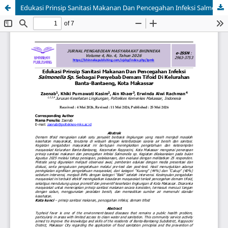
Edukasi Prinsip Sanitasi Makanan Dan Pencegahan Infeksi Salmonella Sp. Sebagai Penyebab Demam Tifoid Di Kelurahan Banta-Bantaeng, Kota Makassar