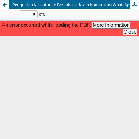
Penguatan Kesantunan Berbahasa dalam Komunikasi WhatsApp bagi Murid dan Wali Murid SMK Muhammadiyah 6 Donomulyo, Malang