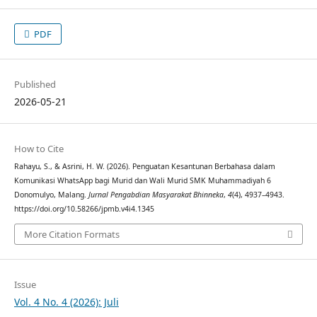
PDF
Published
2026-05-21
How to Cite
Rahayu, S., & Asrini, H. W. (2026). Penguatan Kesantunan Berbahasa dalam
Komunikasi WhatsApp bagi Murid dan Wali Murid SMK Muhammadiyah 6
Donomulyo, Malang.
Jurnal Pengabdian Masyarakat Bhinneka
,
4
(4), 4937–4943.
https://doi.org/10.58266/jpmb.v4i4.1345
More Citation Formats
Issue
Vol. 4 No. 4 (2026): Juli