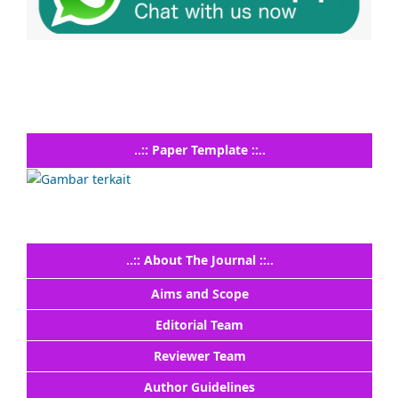
..:: Paper Template ::..
..:: About The Journal ::..
Aims and Scope
Editorial Team
Reviewer Team
Author Guidelines