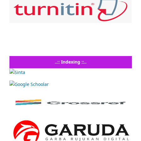
..:: Indexing ::..