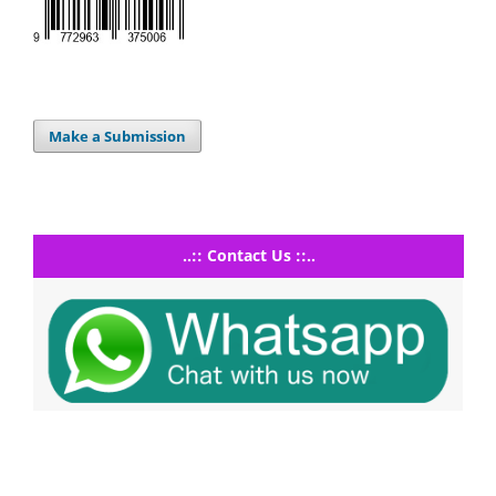
Make a Submission
..:: Contact Us ::..