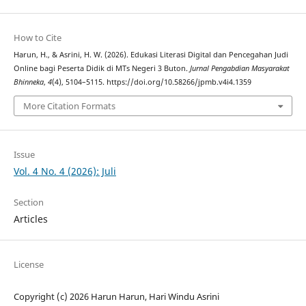
How to Cite
Harun, H., & Asrini, H. W. (2026). Edukasi Literasi Digital dan Pencegahan Judi
Online bagi Peserta Didik di MTs Negeri 3 Buton.
Jurnal Pengabdian Masyarakat
Bhinneka
,
4
(4), 5104–5115. https://doi.org/10.58266/jpmb.v4i4.1359
More Citation Formats
Issue
Vol. 4 No. 4 (2026): Juli
Section
Articles
License
Copyright (c) 2026 Harun Harun, Hari Windu Asrini