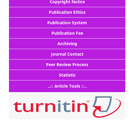
Copyright Notice
Publication Ethics
Publication System
Publication Fee
Archiving
Journal Contact
Peer Review Process
Statistic
..:: Article Tools ::..