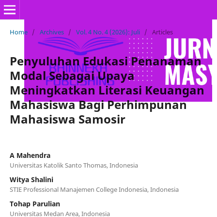
Home
/
Archives
/
Vol. 4 No. 4 (2026): Juli
/
Articles
Penyuluhan Edukasi Penanaman
Modal Sebagai Upaya
Meningkatkan Literasi Keuangan
Mahasiswa Bagi Perhimpunan
Mahasiswa Samosir
A Mahendra
Universitas Katolik Santo Thomas, Indonesia
Witya Shalini
STIE Professional Manajemen College Indonesia, Indonesia
Tohap Parulian
Universitas Medan Area, Indonesia