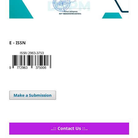
E - ISSN
Make a Submission
..:: Contact Us ::..