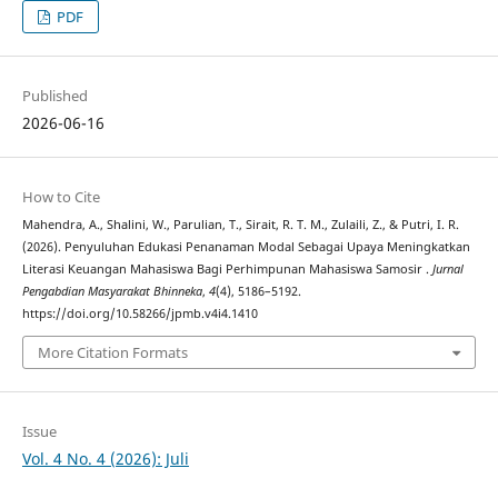
PDF
Published
2026-06-16
How to Cite
Mahendra, A., Shalini, W., Parulian, T., Sirait, R. T. M., Zulaili, Z., & Putri, I. R.
(2026). Penyuluhan Edukasi Penanaman Modal Sebagai Upaya Meningkatkan
Literasi Keuangan Mahasiswa Bagi Perhimpunan Mahasiswa Samosir .
Jurnal
Pengabdian Masyarakat Bhinneka
,
4
(4), 5186–5192.
https://doi.org/10.58266/jpmb.v4i4.1410
More Citation Formats
Issue
Vol. 4 No. 4 (2026): Juli