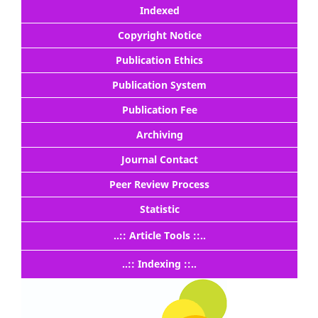
Indexed
Copyright Notice
Publication Ethics
Publication System
Publication Fee
Archiving
Journal Contact
Peer Review Process
Statistic
..:: Article Tools ::..
..:: Indexing ::..