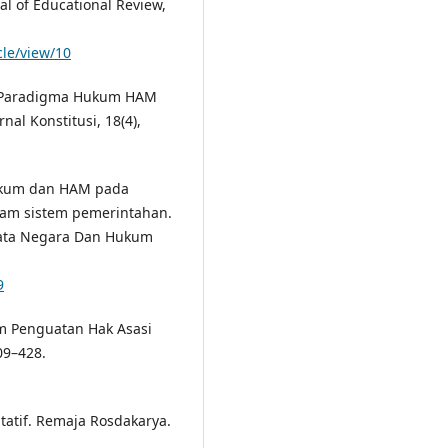
l of Educational Review,
cle/view/10
n Paradigma Hukum HAM
al Konstitusi, 18(4),
Hukum dan HAM pada
am sistem pemerintahan.
Tata Negara Dan Hukum
9
am Penguatan Hak Asasi
09–428.
itatif. Remaja Rosdakarya.