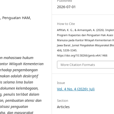
Published
2026-07-01
, Penguatan HAM,
How to Cite
Affifah, K. G., & Armansyah, A. (2026). Impl
Program Kapasitas dan Penguatan Hak Asasi
Manusia pada Kantor Wilayah Kementerian
Jawa Barat.
Jurnal Pengabdian Masyarakat Bh
4
(4), 5339–5345.
https://doi.org/10.58266/jpmb.v4i4.1466
atan mahasiswa hukum
antor Wilayah Kementerian
More Citation Formats
 terhadap pengembangan
akan adalah deskriptif
is selama lima bulan
Issue
 dokumen kelembagaan,
Vol. 4 No. 4 (2026): Juli
, penulis terlibat dalam
n, pembuatan atensi dan
Section
ialisasi penguatan
Articles
aha, dan masyarakat