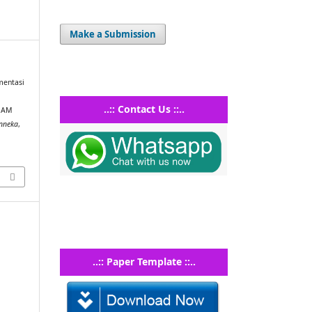
Make a Submission
ementasi
..:: Contact Us ::..
 HAM
inneka
,
..:: Paper Template ::..