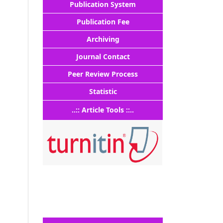
Publication System
Publication Fee
Archiving
Journal Contact
Peer Review Process
Statistic
..:: Article Tools ::..