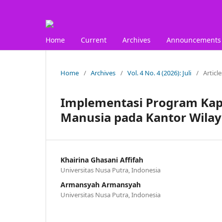
Home
Current
Archives
Announcements
Home
/
Archives
/
Vol. 4 No. 4 (2026): Juli
/
Article
Implementasi Program Kap
Manusia pada Kantor Wila
Khairina Ghasani Affifah
Universitas Nusa Putra, Indonesia
Armansyah Armansyah
Universitas Nusa Putra, Indonesia