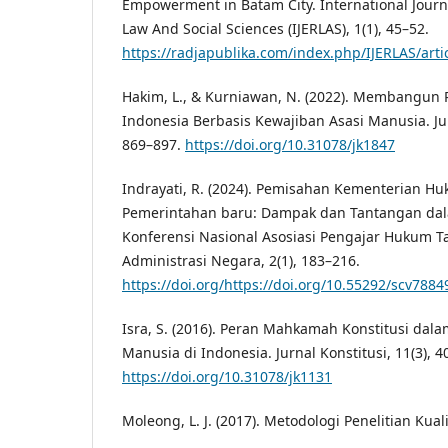
Empowerment in Batam City. International Journa
Law And Social Sciences (IJERLAS), 1(1), 45–52.
https://radjapublika.com/index.php/IJERLAS/arti
Hakim, L., & Kurniawan, N. (2022). Membangu
Indonesia Berbasis Kewajiban Asasi Manusia. Jurn
869–897.
https://doi.org/10.31078/jk1847
Indrayati, R. (2024). Pemisahan Kementerian 
Pemerintahan baru: Dampak dan Tantangan dal
Konferensi Nasional Asosiasi Pengajar Hukum 
Administrasi Negara, 2(1), 183–216.
https://doi.org/https://doi.org/10.55292/scv7884
Isra, S. (2016). Peran Mahkamah Konstitusi dal
Manusia di Indonesia. Jurnal Konstitusi, 11(3), 4
https://doi.org/10.31078/jk1131
Moleong, L. J. (2017). Metodologi Penelitian Kual