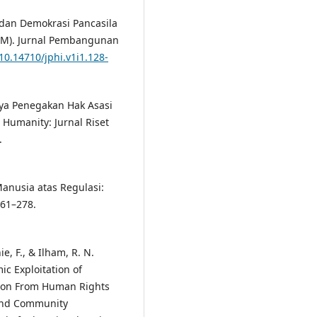
 dan Demokrasi Pancasila
AM). Jurnal Pembangunan
/10.14710/jphi.v1i1.128-
ngnya Penegakan Hak Asasi
Humanity: Jurnal Riset
.
Manusia atas Regulasi:
261–278.
e, F., & Ilham, R. N.
mic Exploitation of
tion From Human Rights
 and Community