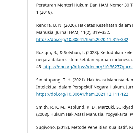
Peraturan Menteri Hukum Dan HAM Nomor 30 Ta
1 (2018).
Rendra, B. N. (2020). Hak atas Kesehatan dalam 
Manusia. Jurnal HAM, 11(2), 319–332.
https://doi.org/10.30641/ham.2020.11.319-332
Roziqin, R., & Sofyhan, I. (2023). Kedudukan k
negara dalam sistem ketatanegaraan indonesia. J
45.
https://doi.org/https://doi.org/10.36277/jurn
Simatupang, T. H. (2021). Hak Asasi Manusia d
Intelektual dalam Perspektif Negara Hukum. Jur
https://doi.org/10.30641/ham.2021.12.111-122
Smith, R. K. M., Asplund, K. D., Marzuki, S., Riyad
(2008). Hukum Hak Asasi Manusia. Yogyakarta: 
Sugiyono. (2018). Metode Penelitian Kualitatif, K