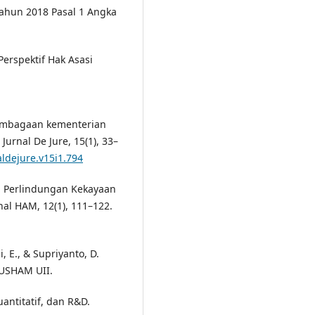
hun 2018 Pasal 1 Angka
Perspektif Hak Asasi
elembagaan kementerian
urnal De Jure, 15(1), 33–
aldejure.v15i1.794
an Perlindungan Kekayaan
nal HAM, 12(1), 111–122.
i, E., & Supriyanto, D.
PUSHAM UII.
uantitatif, dan R&D.