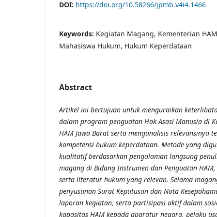
DOI:
https://doi.org/10.58266/jpmb.v4i4.1466
Keywords:
Kegiatan Magang, Kementerian HAM
Mahasiswa Hukum, Hukum Keperdataan
Abstract
Artikel ini bertujuan untuk menguraikan keterlib
dalam program penguatan Hak Asasi Manusia di K
HAM Jawa Barat serta menganalisis relevansinya
kompetensi hukum keperdataan. Metode yang digun
kualitatif berdasarkan pengalaman langsung penul
magang di Bidang Instrumen dan Penguatan HAM,
serta literatur hukum yang relevan. Selama magang
penyusunan Surat Keputusan dan Nota Kesepahama
laporan kegiatan, serta partisipasi aktif dalam sos
kapasitas HAM kepada aparatur negara, pelaku us