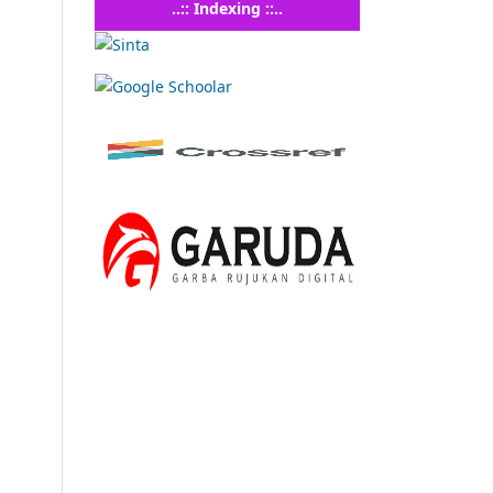
..:: Indexing ::..