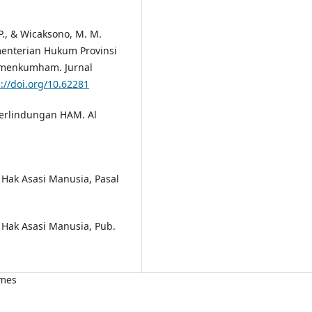
. P., & Wicaksono, M. M.
menterian Hukum Provinsi
kemenkumham. Jurnal
s://doi.org/10.62281
Perlindungan HAM. Al
ak Asasi Manusia, Pasal
ak Asasi Manusia, Pub.
imes