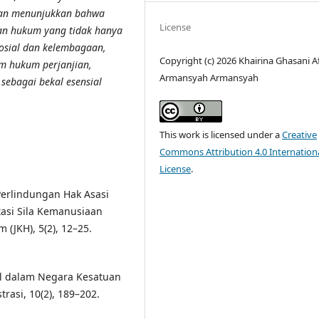
atan menunjukkan bahwa
License
an hukum yang tidak hanya
sosial dan kelembagaan,
Copyright (c) 2026 Khairina Ghasani Af
m hukum perjanjian,
Armansyah Armansyah
sebagai bekal esensial
This work is licensed under a
Creative
Commons Attribution 4.0 Internation
License
.
n Perlindungan Hak Asasi
asi Sila Kemanusiaan
(JKH), 5(2), 12–25.
al dalam Negara Kesatuan
rasi, 10(2), 189–202.