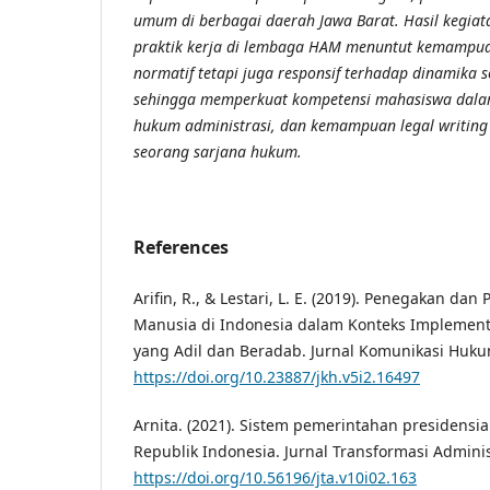
umum di berbagai daerah Jawa Barat. Hasil kegi
praktik kerja di lembaga HAM menuntut kemampu
normatif tetapi juga responsif terhadap dinamika 
sehingga memperkuat kompetensi mahasiswa dala
hukum administrasi, dan kemampuan legal writing 
seorang sarjana hukum.
References
Arifin, R., & Lestari, L. E. (2019). Penegakan da
Manusia di Indonesia dalam Konteks Implement
yang Adil dan Beradab. Jurnal Komunikasi Hukum 
https://doi.org/10.23887/jkh.v5i2.16497
Arnita. (2021). Sistem pemerintahan presidensi
Republik Indonesia. Jurnal Transformasi Administ
https://doi.org/10.56196/jta.v10i02.163