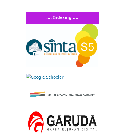
..:: Indexing ::..