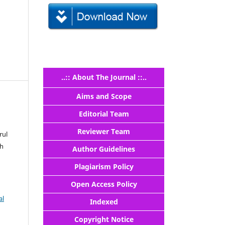
..:: About The Journal ::..
Aims and Scope
Editorial Team
Reviewer Team
rul
ah
Author Guidelines
Plagiarism Policy
Open Access Policy
al
Indexed
Copyright Notice