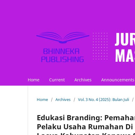
Home
Current
Archives
Announcements
Home
/
Archives
/
Vol. 3 No. 4 (2025): Bulan Juli
/
Edukasi Branding: Pemaha
Pelaku Usaha Rumahan Di