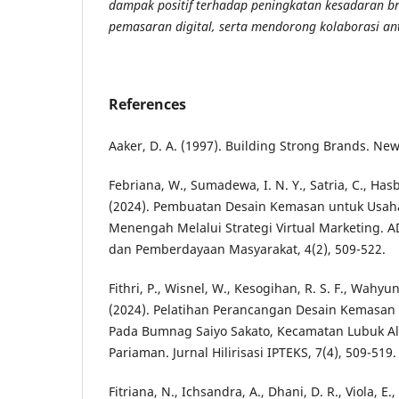
dampak positif terhadap peningkatan kesadaran 
pemasaran digital, serta mendorong kolaborasi an
References
Aaker, D. A. (1997). Building Strong Brands. New
Febriana, W., Sumadewa, I. N. Y., Satria, C., Hasb
(2024). Pembuatan Desain Kemasan untuk Usaha
Menengah Melalui Strategi Virtual Marketing. 
dan Pemberdayaan Masyarakat, 4(2), 509-522.
Fithri, P., Wisnel, W., Kesogihan, R. S. F., Wahyuni
(2024). Pelatihan Perancangan Desain Kemasan 
Pada Bumnag Saiyo Sakato, Kecamatan Lubuk A
Pariaman. Jurnal Hilirisasi IPTEKS, 7(4), 509-519.
Fitriana, N., Ichsandra, A., Dhani, D. R., Viola, E.,