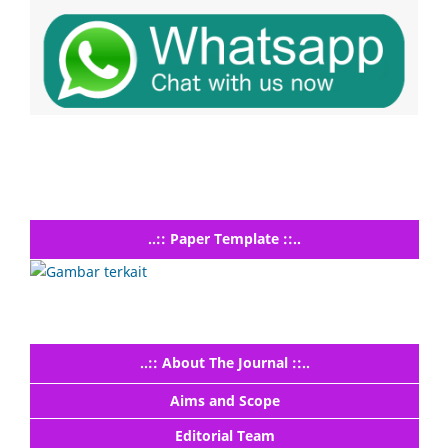
..:: Paper Template ::..
..:: About The Journal ::..
Aims and Scope
Editorial Team