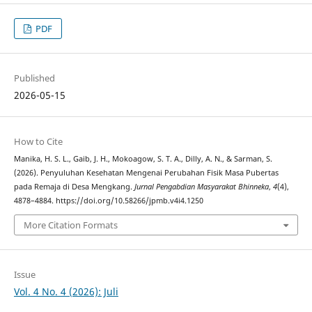
PDF
Published
2026-05-15
How to Cite
Manika, H. S. L., Gaib, J. H., Mokoagow, S. T. A., Dilly, A. N., & Sarman, S.
(2026). Penyuluhan Kesehatan Mengenai Perubahan Fisik Masa Pubertas
pada Remaja di Desa Mengkang.
Jurnal Pengabdian Masyarakat Bhinneka
,
4
(4),
4878–4884. https://doi.org/10.58266/jpmb.v4i4.1250
More Citation Formats
Issue
Vol. 4 No. 4 (2026): Juli