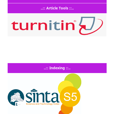
..:: Article Tools ::..
..:: Indexing ::..