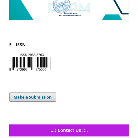
E - ISSN
Make a Submission
..:: Contact Us ::..