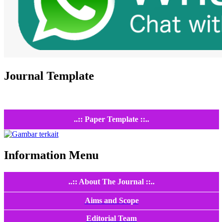
Journal Template
..:: Paper Template ::..
Information Menu
..:: About The Journal ::..
Aims and Scope
Editorial Team