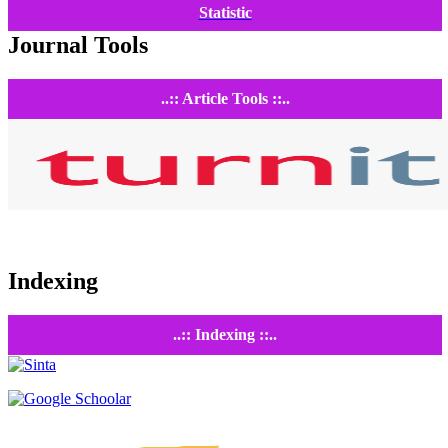
Statistic
Journal Tools
..:: Article Tools ::..
Indexing
..:: Indexing ::..